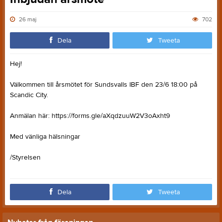
26 maj
702
Dela
Tweeta
Hej!
Välkommen till årsmötet för Sundsvalls IBF den 23/6 18:00 på
Scandic City.
Anmälan här: https://forms.gle/aXqdzuuW2V3oAxht9
Med vänliga hälsningar
/Styrelsen
Dela
Tweeta