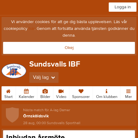
Logga in
Vi använder cookies för att ge dig bästa upplevelsen. Läs vår
cookiepolicy
här
. Genom att fortsätta använda tjänsten godkänner du
denna.
Okej
Sundsvalls IBF
Välj lag
Start
Kalender
Bilder
Video
Sponsorer
Om klubben
Mer
Nästa match för A-lag Damer
Örnsköldsvik
28 aug, 00:00
Sundsvalls Sporthall
Inbjudan årsmöte