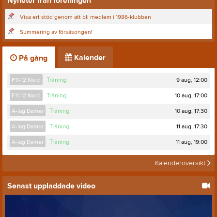
Nyheter från föreningen
Visa ert stöd genom att bli medlem i 1986-klubben
Summering av försäsongen!
Kalender
På gång
9 aug, 12:00
F11-12 Nord
Träning
10 aug, 17:00
F11-12 Nord
Träning
10 aug, 17:30
A-lag Damer
Träning
11 aug, 17:30
A-lag Damer
Träning
11 aug, 19:00
A-lag Damer
Träning
Kalenderöversikt
Senast uppladdade video