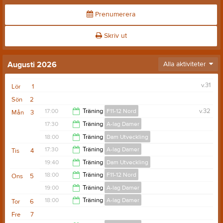
Prenumerera
Skriv ut
Augusti 2026
Alla aktiviteter
v.31
Lör
1
Sön
2
17:00
Träning
F11-12 Nord
v.32
Mån
3
17:30
Träning
A-lag Damer
18:30
18:00
Träning
Dam Utveckling
19:00
17:30
Träning
A-lag Damer
Tis
4
19:00
19:40
Träning
Dam Utveckling
19:00
18:00
Träning
F11-12 Nord
Ons
5
21:00
19:00
Träning
A-lag Damer
19:30
18:00
Träning
A-lag Damer
Tor
6
20:30
Fre
7