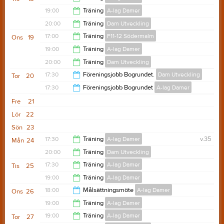
19:00
19:00
Träning
A-lag Damer
19:00
20:00
Träning
Dam Utveckling
20:00
17:00
Träning
F11-12 Södermalm
Ons
19
21:30
19:00
Träning
A-lag Damer
18:00
20:00
Träning
Dam Utveckling
20:30
17:30
Föreningsjobb Bogrundet.
Dam Utveckling
Tor
20
21:30
17:30
Föreningsjobb Bogrundet
A-lag Damer
20:30
Fre
21
20:30
Lör
22
Sön
23
17:30
Träning
A-lag Damer
v.35
Mån
24
20:00
Träning
Dam Utveckling
19:00
17:30
Träning
A-lag Damer
Tis
25
21:30
19:00
Träning
A-lag Damer
19:00
18:00
Målsättningsmöte
A-lag Damer
Ons
26
20:00
19:00
Träning
A-lag Damer
19:00
19:00
Träning
A-lag Damer
Tor
27