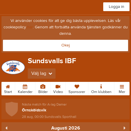
Logga in
Vi använder cookies för att ge dig bästa upplevelsen. Läs vår
cookiepolicy
här
. Genom att fortsätta använda tjänsten godkänner du
denna.
Okej
Sundsvalls IBF
Välj lag
Start
Kalender
Bilder
Video
Sponsorer
Om klubben
Mer
Nästa match för A-lag Damer
Örnsköldsvik
28 aug, 00:00
Sundsvalls Sporthall
Augusti 2026