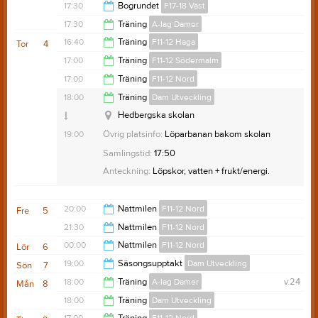
20:30
17:30
Bogrundet
F17-18 Väst
20:30
17:30
Träning
A-lag Damer
20:30
16:40
Träning
F11-12 Haga
Tor
4
Baldershallen, plan 4
19:00
17:00
Träning
F11-12 Södermalm
Baldershallen, plan 4
18:00
17:00
Träning
F11-12 Nord
Bergsåker skola
18:00
18:00
Träning
Dam Utveckling
18:00
Hedbergska skolan
19:00
Övrig platsinfo:
Löparbanan bakom skolan
Samlingstid:
17:50
Anteckning:
Samling i omklädningsrummet
Anteckning:
Löpskor, vatten + frukt/energi.
Samlingstid:
16:40
Anteckning:
Träning med Haga F11-12
Samlingstid:
16:55
20:00
Nattmilen
F11-12 Nord
Fre
5
21:30
Nattmilen
F11-12 Nord
23:55
00:00
Nattmilen
F11-12 Nord
Lör
6
00:00
19:00
Säsongsupptakt
Dam Utveckling
Sön
7
00:30
18:00
Träning
A-lag Damer
v.24
Mån
8
20:00
18:00
Träning
Dam Utveckling
19:00