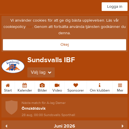
Logga in
Vi använder cookies för att ge dig bästa upplevelsen. Läs vår
cookiepolicy
här
. Genom att fortsätta använda tjänsten godkänner du
denna.
Okej
Sundsvalls IBF
Välj lag
Start
Kalender
Bilder
Video
Sponsorer
Om klubben
Mer
Nästa match för A-lag Damer
Örnsköldsvik
28 aug, 00:00
Sundsvalls Sporthall
Juni 2026