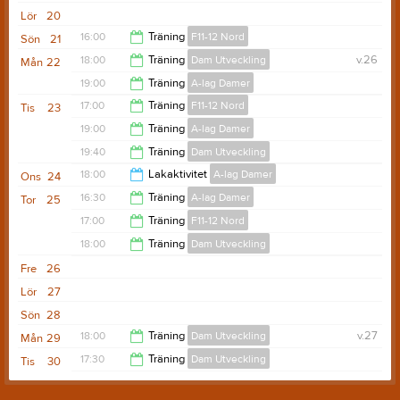
19:00
Lör
20
16:00
Träning
F11-12 Nord
Sön
21
18:00
Träning
Dam Utveckling
v.26
Mån
22
18:00
19:00
Träning
A-lag Damer
19:10
17:00
Träning
F11-12 Nord
Tis
23
20:00
19:00
Träning
A-lag Damer
18:00
19:40
Träning
Dam Utveckling
20:00
18:00
Lakaktivitet
A-lag Damer
Ons
24
20:50
16:30
Träning
A-lag Damer
Tor
25
20:00
17:00
Träning
F11-12 Nord
19:30
18:00
Träning
Dam Utveckling
18:00
Fre
26
19:00
Lör
27
Sön
28
18:00
Träning
Dam Utveckling
v.27
Mån
29
17:30
Träning
Dam Utveckling
Tis
30
19:10