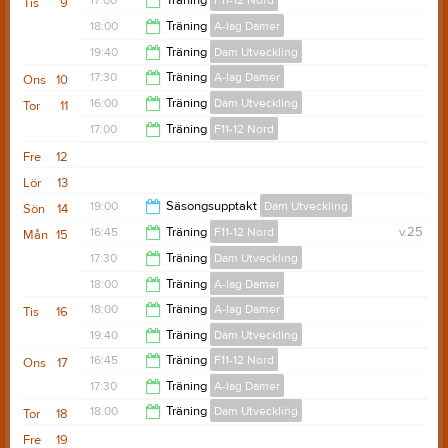
17:00
Träning
F11-12 Nord
Tis
9
19:10
18:00
Träning
A-lag Damer
18:15
19:40
Träning
Dam Utveckling
19:00
17:30
Träning
A-lag Damer
Ons
10
20:50
16:00
Träning
Dam Utveckling
Tor
11
19:00
17:00
Träning
F11-12 Nord
17:00
Fre
12
18:15
Lör
13
19:00
Säsongsupptakt
Dam Utveckling
Sön
14
16:45
Träning
F11-12 Nord
v.25
Mån
15
20:00
17:30
Träning
Dam Utveckling
18:15
18:00
Träning
A-lag Damer
18:40
18:00
Träning
A-lag Damer
Tis
16
19:00
19:40
Träning
Dam Utveckling
19:00
16:45
Träning
F11-12 Nord
Ons
17
20:50
17:30
Träning
A-lag Damer
18:15
18:00
Träning
Dam Utveckling
Tor
18
19:00
Fre
19