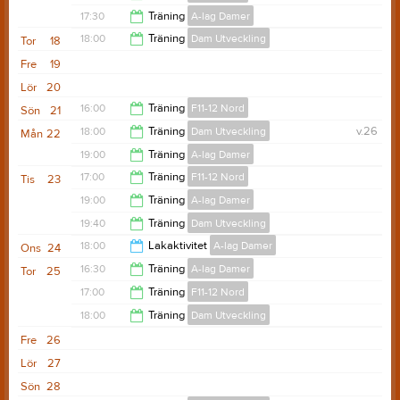
20:50
17:30
Träning
A-lag Damer
18:15
18:00
Träning
Dam Utveckling
Tor
18
19:00
Fre
19
19:00
Lör
20
16:00
Träning
F11-12 Nord
Sön
21
18:00
Träning
Dam Utveckling
v.26
Mån
22
18:00
19:00
Träning
A-lag Damer
19:10
17:00
Träning
F11-12 Nord
Tis
23
20:00
19:00
Träning
A-lag Damer
18:00
19:40
Träning
Dam Utveckling
20:00
18:00
Lakaktivitet
A-lag Damer
Ons
24
20:50
16:30
Träning
A-lag Damer
Tor
25
20:00
17:00
Träning
F11-12 Nord
19:30
18:00
Träning
Dam Utveckling
18:00
Fre
26
19:00
Lör
27
Sön
28