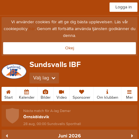
Logga in
Vi använder cookies för att ge dig bästa upplevelsen. Läs vår
cookiepolicy
här
. Genom att fortsätta använda tjänsten godkänner du
denna.
Okej
Sundsvalls IBF
Välj lag
Start
Kalender
Bilder
Video
Sponsorer
Om klubben
Mer
Nästa match för A-lag Damer
Örnsköldsvik
28 aug, 00:00
Sundsvalls Sporthall
Juni 2026