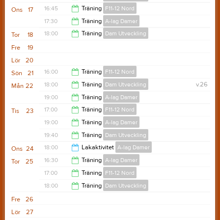
19:00
16:45
Träning
F11-12 Nord
Ons
17
20:50
17:30
Träning
A-lag Damer
18:15
18:00
Träning
Dam Utveckling
Tor
18
19:00
Fre
19
19:00
Lör
20
16:00
Träning
F11-12 Nord
Sön
21
18:00
Träning
Dam Utveckling
v.26
Mån
22
18:00
19:00
Träning
A-lag Damer
19:10
17:00
Träning
F11-12 Nord
Tis
23
20:00
19:00
Träning
A-lag Damer
18:00
19:40
Träning
Dam Utveckling
20:00
18:00
Lakaktivitet
A-lag Damer
Ons
24
20:50
16:30
Träning
A-lag Damer
Tor
25
20:00
17:00
Träning
F11-12 Nord
19:30
18:00
Träning
Dam Utveckling
18:00
Fre
26
19:00
Lör
27