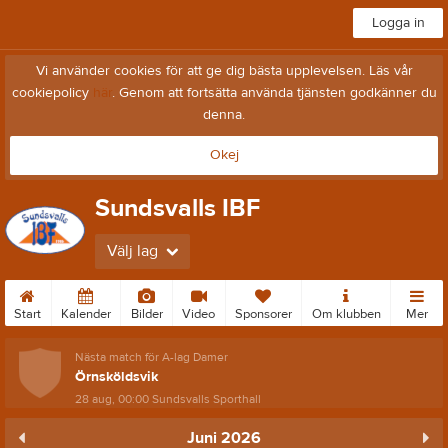
Logga in
Vi använder cookies för att ge dig bästa upplevelsen. Läs vår
cookiepolicy
här
. Genom att fortsätta använda tjänsten godkänner du
denna.
Okej
Sundsvalls IBF
Välj lag
Start
Kalender
Bilder
Video
Sponsorer
Om klubben
Mer
Nästa match för A-lag Damer
Örnsköldsvik
28 aug, 00:00
Sundsvalls Sporthall
Juni 2026