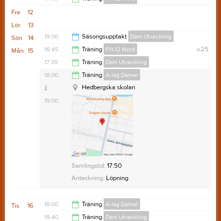
17:00
Fre
12
18:15
Lör
13
19:00
Säsongsupptakt
Dam Utveckling
Sön
14
16:45
Träning
F11-12 Nord
v.25
Mån
15
Bergsåker skola
20:00
17:30
Träning
Dam Utveckling
18:15
18:00
Träning
A-lag Damer
18:40
Hedbergska skolan
Friskis Nacksta (men blir utomhus)
19:00
Samlingstid:
17:25
Anteckning:
Löpning. Bra skor och vattenflaska!
Samlingstid:
17:50
Anteckning:
Löpning
18:00
Träning
A-lag Damer
Tis
16
19:40
Träning
Dam Utveckling