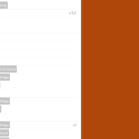
ling
v.52
11-12 Nord
2 Haga
2 Haga
2 Haga
v.1
 Nord