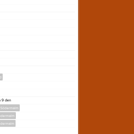
d
 9 den
8 Södermalm
Södermalm
ödermalm