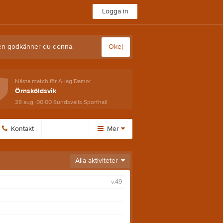
Logga in
sten godkänner du denna.
Okej
Nästa match för A-lag Damer
Örnsköldsvik
28 aug, 00:00
Sundsvalls Sporthall
Kontakt
Mer
Huvudmeny
Alla aktiviteter
Länkar
v.49
Dokument
Bli medlem
Utbildningar
Stödmedlem