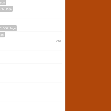
Haga
5-16 Haga
F15-16 Haga
alm
v.51