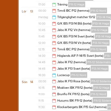
18:00
17:00
Träning
F11-12 Haga
18:15
00:00
Timrå IBC P12 (hemma)
F11-12 Nord
Lör
13
18:30
Heldag
Tillgänglighet matcher 13/12
F13-14 Ha
02:00
10:00
G/K IBS F13/14 Blå (borta)
F13-14 Haga
10:45
Jäbo IK F12 Vit (hemma)
F11-12 Haga
11:00
11:45
G/K IBS F13/14 Svart (borta)
F13-14 Hag
12:45
12:00
G/K IBS F13/14 Vit (borta)
F13-14 Haga
13:00
12:15
Timrå IBC P12 (hemma)
F11-12 Nord
13:00
14:00
Höglands AIF F-14/15 Svart (borta)
F13-
14:15
14:45
Jäbo IK F12 (hemma)
F11-12 Södermalm
15:00
14:45
Jäbo IK F13 Svart (borta)
F13-14 Haga
16:45
16:00
Luciacup
F11-12 Nord
16:00
00:00
Jäbo IK F13 Rosa (borta)
F11-12 Söderm
Sön
14
19:00
10:15
Moälven IBK F11/12 (borta)
F11-12 Haga
02:00
11:00
Brunflo FK F11/12 (borta)
F11-12 Nord
12:15
11:15
Husums IBK F11-12 (borta)
F11-12 Söde
13:00
11:30
Klockarbergets BK F15 Gul (hemma)
F