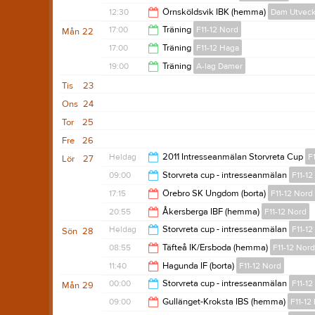
12:00
12:30
Örnsköldsvik IBK (hemma)
Dam Utveck
18:00
17:00
Träning
F11-12 Nord
Mån
22
14:30
17:00
Träning
F11-12 Haga
19:15
19:00
Träning
A-lag Damer
18:30
Tis
23
20:30
Ons
24
Tor
25
Fre
26
Heldag
2011 Intresseanmälan Storvreta Cup
F
Lör
27
09:00
Storvreta cup - intresseanmälan
F11-1
17:15
Örebro SK Ungdom (borta)
F11-12 Nord
00:00
20:55
Åkersberga IBF (hemma)
F11-12 Nord
18:15
Heldag
Storvreta cup - intresseanmälan
F11-1
Sön
28
21:55
08:55
Täfteå IK/Ersboda (hemma)
F11-12 Nord
11:40
Hagunda IF (borta)
F11-12 Nord
09:55
00:00
Storvreta cup - intresseanmälan
F11-1
Mån
29
12:40
09:00
Gullänget-Kroksta IBS (hemma)
F11-12