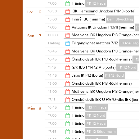
18:00
17:00
Träning
F11-12 Haga
18:15
10:30
IBK Härnösand Ungdom F11-13 (borta)
Lör
6
F11-12 Södermalm
18:30
15:00
Timrå IBC (hemma)
Dam Utveckling
12:30
17:00
Vattjoms IK Ungdom F10/11 (hemma)
F
17:00
00:00
Moälvens IBK Ungdom F13 Orange (h
Sön
7
F11-12 Södermalm
19:00
Heldag
Tillgänglighet matcher 7/12
F13-14 Hag
02:00
10:45
Moälvens IBK Ungdom F13 Orange (h
F11-12 Södermalm
10:45
Örnsköldsvik IBK F13 Röd (hemma)
F1
12:45
11:45
G/K IBS F11-F12 Vit (borta)
F11-12 Nord
12:15
14:45
Jäbo IK F12 (borta)
F11-12 Nord
13:45
15:00
Örnsköldsvik IBK F13 Röd (hemma)
F11-12 Södermalm
16:45
15:00
Moälvens IBK Ungdom F13 Orange (h
F13-14 Haga
17:00
17:15
Örnsköldsvik IBK U F16/Ö-viks IBK (bor
F11-12 Nord
16:30
16:45
Träning
F13-14 Haga
Mån
8
19:15
17:00
Träning
F11-12 Nord
18:00
17:00
Träning
F11-12 Haga
18:30
17:45
Träning
F11-12 Södermalm
18:30