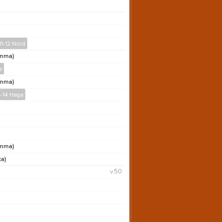
11-12 Nord
emma)
a
emma)
3-14 Haga
emma)
ta)
v.50